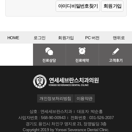
아이디 비밀번호 찾기
회원 가입
HOME
로그인
회원가입
PC 버전
맨위로
개인정보처리방침
이용약관
상호 : 연세세브란스치과
대표자 :박순홍
I
사업자번호 : 568-90-00943
전화번호 : 031-526-2037
I
경기도 용인시 처인구 명지로 21, 정명빌딩 3층
Copyright 2019 by Yonsei Severance Dental Clinic.