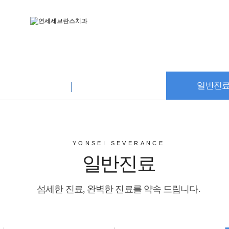
치아교정
심미치료
일반진
일반진
치아교정
심미치료
세세브란스 치아교정
올세라믹
고난이도 사랑
장치 종류
지르코니아
충치치료
YONSEI SEVERANCE
장교정
라미네이트
스케일링
일반진료
술교정
치아미백
신경치료
잇몸성형
턱관절장애
틀니
섬세한 진료, 완벽한 진료를 약속 드립니다.