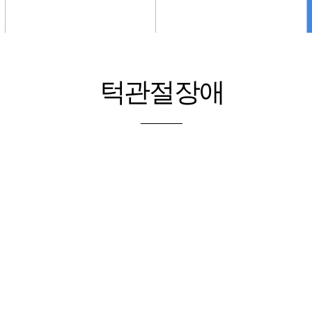
스케일링
신경치료
스케일링
신경치료
턱관절장애